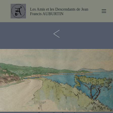
P
a
Les Amis et les Descendants de Jean
s
Francis AUBURTIN
s
e
<
r
a
u
c
o
n
t
e
n
u