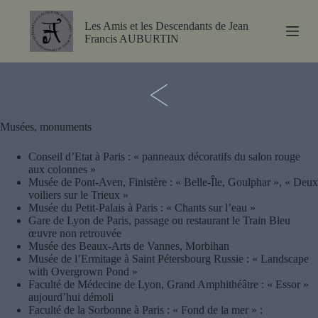
P
a
Les Amis et les Descendants de Jean
s
Francis AUBURTIN
s
e
<
r
a
u
c
Musées, monuments
o
n
t
Conseil d’Etat à Paris : « panneaux décoratifs du salon rouge
e
aux colonnes »
n
Musée de Pont-Aven, Finistère : « Belle-Île, Goulphar », « Deux
u
voiliers sur le Trieux »
Musée du Petit-Palais à Paris : « Chants sur l’eau »
Gare de Lyon de Paris, passage ou restaurant le Train Bleu
œuvre non retrouvée
Musée des Beaux-Arts de Vannes, Morbihan
Musée de l’Ermitage à Saint Pétersbourg Russie : « Landscape
with Overgrown Pond »
Faculté de Médecine de Lyon, Grand Amphithéâtre : « Essor »
aujourd’hui démoli
Faculté de la Sorbonne à Paris : « Fond de la mer » :