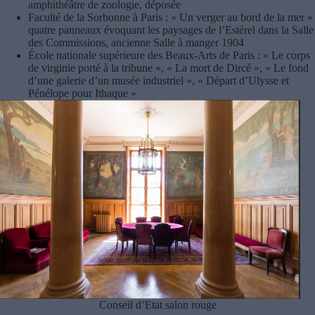
amphithéâtre de zoologie, déposée
Faculté de la Sorbonne à Paris : « Un verger au bord de la mer »
quatre panneaux évoquant les paysages de l’Estérel dans la Salle
des Commissions, ancienne Salle à manger 1904
École nationale supérieure des Beaux-Arts de Paris : « Le corps
de virginie porté à la tribune », « La mort de Dircé », « Le fond
d’une galerie d’un musée industriel », « Départ d’Ulysse et
Pénélope pour Ithaque »
Conseil d’Etat salon rouge